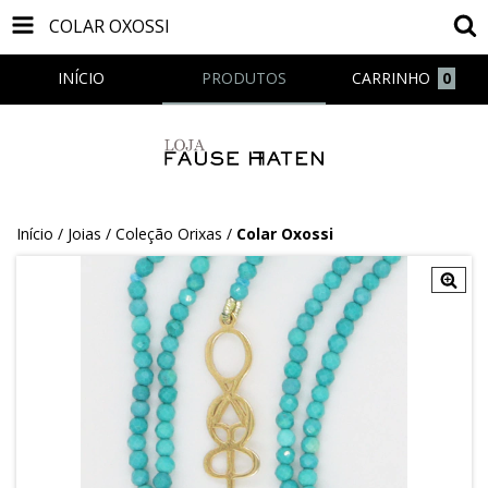
COLAR OXOSSI
INÍCIO
PRODUTOS
CARRINHO
0
Início
/
Joias
/
Coleção Orixas
/
Colar Oxossi